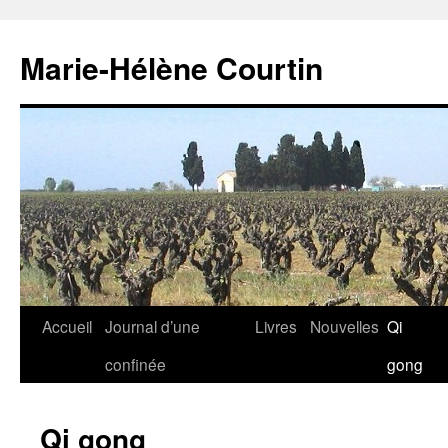
Marie-Hélène Courtin
Accueil
Journal d’une
Livres
Nouvelles
Qi
confinée
gong
Qi gong